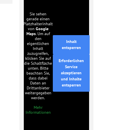
Sie sehen
gerade einen
Platzhalterinhalt
von
Google
Maps
. Um auf
den
Inhalt
eigentlichen
entsperren
Inhalt
zuzugreifen,
klicken Sie auf
Erforderlichen
die Schaltfläche
Service
unten. Bitte
akzeptieren
beachten Sie,
dass dabei
und Inhalte
Daten an
entsperren
Drittanbieter
weitergegeben
werden.
Mehr
Informationen