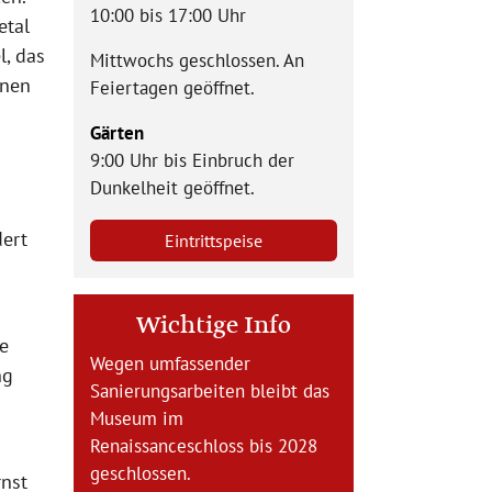
10:00 bis 17:00 Uhr
etal
l, das
Mittwochs geschlossen. An
inen
Feiertagen geöffnet.
Gärten
9:00 Uhr bis Einbruch der
Dunkelheit geöffnet.
dert
Eintrittspeise
Wichtige Info
e
Wegen umfassender
ng
Sanierungsarbeiten bleibt das
Museum im
Renaissanceschloss bis 2028
geschlossen.
rnst