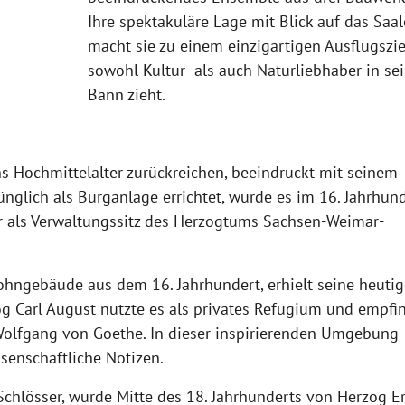
Ihre spektakuläre Lage mit Blick auf das Saal
macht sie zu einem einzigartigen Ausflugszie
sowohl Kultur- als auch Naturliebhaber in se
Bann zieht.
ns Hochmittelalter zurückreichen, beeindruckt mit seinem
nglich als Burganlage errichtet, wurde es im 16. Jahrhun
r als Verwaltungssitz des Herzogtums Sachsen-Weimar-
ohngebäude aus dem 16. Jahrhundert, erhielt seine heutig
g Carl August nutzte es als privates Refugium und empfi
Wolfgang von Goethe. In dieser inspirierenden Umgebung
enschaftliche Notizen.
Schlösser, wurde Mitte des 18. Jahrhunderts von Herzog E