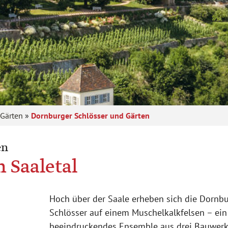
 Gärten
»
Dornburger Schlösser und Gärten
en
 Saaletal
Hoch über der Saale erheben sich die Dornbu
Schlösser auf einem Muschelkalkfelsen – ein
beeindruckendes Ensemble aus drei Bauwerk