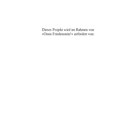
Dieses Projekt wird im Rahmen von
»Open Friedenstein!« gefördert von:
Wir sind Partner der Familienmarke
Friedenstein Stiftung Gotha
Schlossplatz 1 | 99867 Gotha