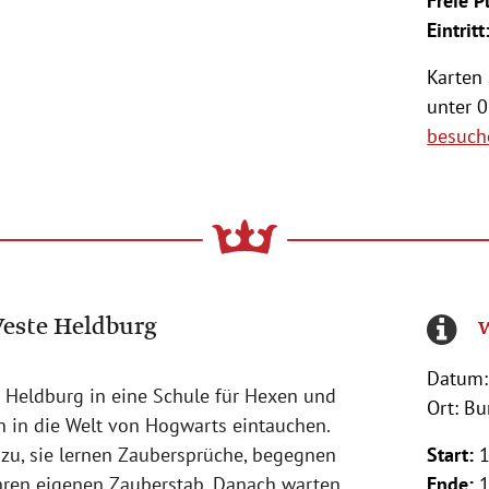
Freie P
Eintritt
Karten 
unter 
besuch
Veste Heldburg
Datum:
e Heldburg in eine Schule für Hexen und
Ort: B
n in die Welt von Hogwarts eintauchen.
 zu, sie lernen Zaubersprüche, begegnen
Start:
1
hren eigenen Zauberstab. Danach warten
Ende:
1