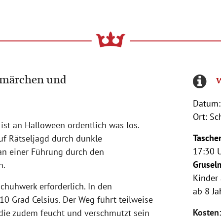
elmärchen und
Datum:
Ort: S
t an Halloween ordentlich was los.
Tasche
uf Rätseljagd durch dunkle
17:30 
n einer Führung durch den
Gruselm
n.
Kinder 
Schuhwerk erforderlich. In den
ab 8 Ja
10 Grad Celsius. Der Weg führt teilweise
Kosten
 die zudem feucht und verschmutzt sein