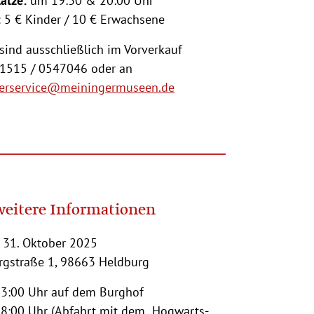
lätze:
um 19:30 & 20:00 Uhr
:
5 € Kinder / 10 € Erwachsene
sind ausschließlich im Vorverkauf
01515 / 0547046 oder an
erservice@meiningermuseen.de
weitere Informationen
 31. Oktober 2025
urgstraße 1, 98663 Heldburg
3:00 Uhr auf dem Burghof
8:00 Uhr (Abfahrt mit dem „Hogwarts-