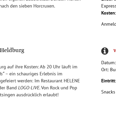
 nach den sieben Horcruxen.
Express
Kosten
Anmeld
 Heldburg
Datum:
g auf ihre Kosten: Ab 20 Uhr läuft im
Ort: B
s“
– ein schauriges Erlebnis im
rgefeiert werden: Im Restaurant HELENE
Eintritt
 der Band
LOGO-LIVE
. Von Rock und Pop
Snacks
itsingen ausdrücklich erlaubt!